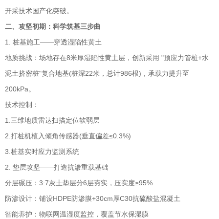
开采技术国产化突破。
二、攻坚初期：科学筑基三步曲
1. 桩基施工——穿透湿陷性黄土
地质挑战：场地存在8米厚湿陷性黄土层，创新采用 "预应力管桩+水
泥土挤密桩"复合地基(桩深22米，总计986根)，承载力提升至
200kPa。
技术控制：
1.三维地质雷达扫描定位软弱层
2.打桩机植入倾角传感器(垂直偏差≤0.3%)
3.桩基实时应力监测系统
2. 垫层攻坚——打造抗渗重载基础
分层碾压：3:7灰土垫层分6层夯实，压实度≥95%
防渗设计：铺设HDPE防渗膜+30cm厚C30抗硫酸盐混凝土
智能养护：物联网温湿度监控，覆盖节水保湿膜