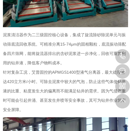
泥浆清洁器作为二三级固控核心设备，集成了旋流除砂除泥单元与振
动筛底流回收系统。可精准分离15-74μm的固相颗粒，底流振动筛配
备四片筛网，能将旋流器排出的含砂泥浆进一步净化，回收可重复利
用的钻井液，降低客户物料成本。
针对复杂工况，艾普固控的APMGS1400型液气分离器，最大处理量
达420立方米/小时。可除去泥浆中较大的气泡，防止这些气体使钻井
液的比重、粘度发生大的偏离而不能满足钻井的需求。因为气侵严重
时可能会引起井涌、甚至发生井喷等安全事故，其可为钻井作业筑牢
安全屏障。