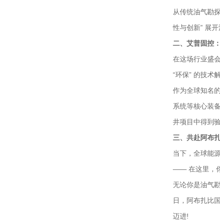
从传统油气勘探
性与创新” 展
二、艾普固控：以
在这场行业盛会
“环保” 的技术
作为全球知名
系统等核心装备
井项目中得到
三、共赴阿布
当下，全球能源格
—— 在这里
无论你是油气勘
日，阿布扎比国
迈进!