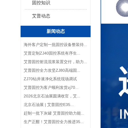
固控知识
艾普动态
新闻动态
海外客户定制一批固控设备整装待...
艾普定制ZJ40固控系统有序生...
艾普固控射流混浆装置交付，助力...
艾普固控全力攻坚ZJ80高端固...
ZJ70钻井液净化系统现场调试
艾普固控为客户顺利发货zj70...
2026北京石油展圆满收官，艾...
北京石油展 | 艾普固控E35...
赶制一批下灰罐 艾普固控助力能...
生产正酣！艾普固控全力推进35...