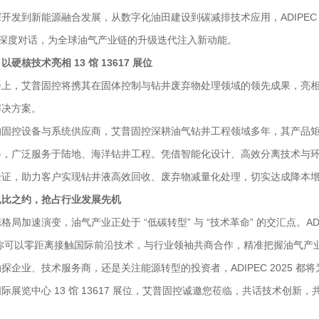
开发到新能源融合发展，从数字化油田建设到碳减排技术应用，ADIPEC 
开深度对话，为全球油气产业链的升级迭代注入新动能。
硬核技术亮相 13 馆 13617 展位
上，艾普固控将携其在固体控制与钻井废弃物处理领域的领先成果，亮相13 号
解决方案。
的固控设备与系统供应商，艾普固控深耕油气钻井工程领域多年，其产品
，广泛服务于陆地、海洋钻井工程。凭借智能化设计、高效分离技术与环保
验证，助力客户实现钻井液高效回收、废弃物减量化处理，切实达成降本
扎比之约，抢占行业发展先机
局加速演变，油气产业正处于 “低碳转型” 与 “技术革命” 的交汇点。AD
，你可以零距离接触国际前沿技术，与行业领袖共商合作，精准把握油气产
探企业、技术服务商，还是关注能源转型的投资者，ADIPEC 2025 都将
际展览中心 13 馆 13617 展位，艾普固控诚邀您莅临，共话技术创