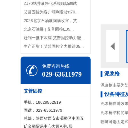
ZJ70钻井液净化系统现场调试
艾普固控为客户顺利发货zj70...
2026北京石油展圆满收官，艾...
北京石油展 | 艾普固控E35...
赶制一批下灰罐 艾普固控助力能...
生产正酣！艾普固控全力推进35...
免费咨询热线
029-63611979
▌泥浆枪
泥浆枪主要为
艾普固控
▌设备特征
手机：18629552519
泥浆枪喷射效
固话：029-63611979
泥浆枪结构简
总部：陕西省西安市灞桥区中国五
喷嘴可选固定
矿金融贸易中心大厦A座8层