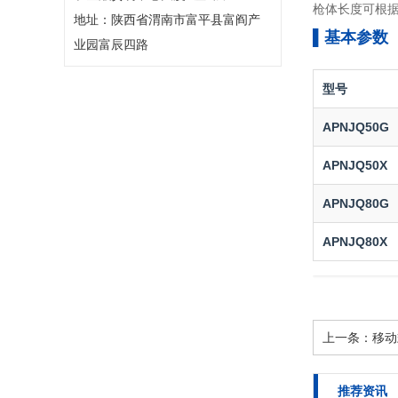
枪体长度可根
地址：陕西省渭南市富平县富阎产
▌基本参数
业园富辰四路
型号
APNJQ50G
APNJQ50X
APNJQ80G
APNJQ80X
上一条：
移动
推荐资讯