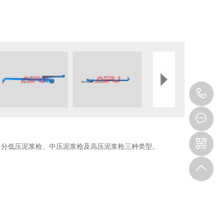
0
6
。分低压泥浆枪、中压泥浆枪及高压泥浆枪三种类型。