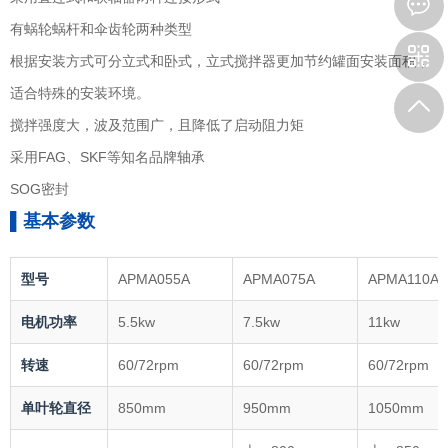
有蜗轮蜗杆和伞齿轮两种类型
根据安装方式可分立式和卧式，立式搅拌器更加节约罐面安装面积，
适合特殊的安装环境。
搅拌强度大，波及范围广，且降低了启动阻力矩
采用FAG、SKF等知名品牌轴承
SOG密封
▌基本参数
型号
APMA055A
APMA075A
APMA110A
电机功率
5.5kw
7.5kw
11kw
转速
60/72rpm
60/72rpm
60/72rpm
单叶轮直径
850mm
950mm
1050mm