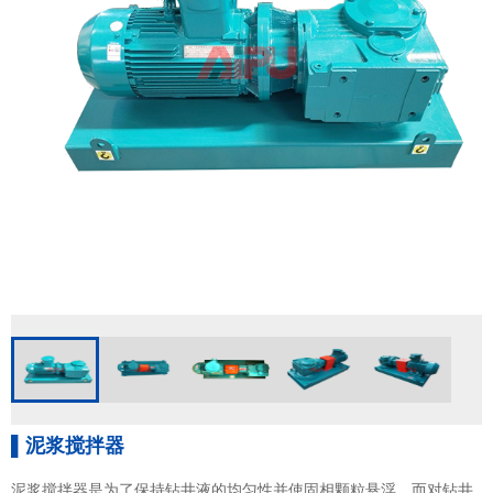
▌泥浆搅拌器
泥浆搅拌器是为了保持钻井液的均匀性并使固相颗粒悬浮，而对钻井