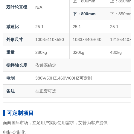
上：800mm
上：850mm
双叶轮直径
N/A
下：800mm
下：850mm
减速比
25:1
25:1
25:1
外形尺寸
1008×410×590
1033×440×640
1219×440×6
重量
280kg
320kg
430kg
搅拌轴长度
依罐深确定
电制
380V/50HZ,460V/60HZ可定制
备注
扶正套可选
▌可定制项目
面向国际市场，立足用户实际使用需求，艾普为客户提供
电制-定制化