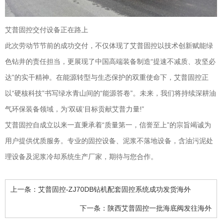
艾普固控交付设备正在路上
此次劳动节节前的成功交付，不仅体现了艾普固控以技术创新赋能绿
色钻井的责任担当，更展现了中国高端装备制造“提速不减质、攻坚必
达”的实干精神。在能源转型与生态保护的双重使命下，艾普固控正
以“硬核科技”书写绿水青山间的“能源答卷”。未来，我们将持续深耕油
气环保装备领域，为‘双碳’目标贡献艾普力量!”
艾普固控自成立以来一直秉承着“质量第一，信誉至上”的宗旨竭诚为
用户提供优质服务。专业的固控设备、泥浆不落地设备，含油污泥处
理设备及泥浆冷却系统生产厂家，期待与您合作。
上一条：
艾普固控-ZJ70DB钻机配套固控系统成功发货海外
下一条：
陕西艾普固控一批海底阀发往海外