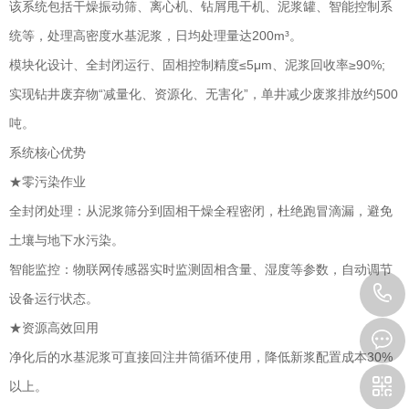
该系统包括干燥振动筛、离心机、钻屑甩干机、泥浆罐、智能控制系
统等，处理高密度水基泥浆，日均处理量达200m³。
模块化设计、全封闭运行、固相控制精度≤5μm、泥浆回收率≥90%;
实现钻井废弃物“减量化、资源化、无害化”，单井减少废浆排放约500
吨。
系统核心优势
★零污染作业
全封闭处理：从泥浆筛分到固相干燥全程密闭，杜绝跑冒滴漏，避免
土壤与地下水污染。
智能监控：物联网传感器实时监测固相含量、湿度等参数，自动调节
设备运行状态。
★资源高效回用
净化后的水基泥浆可直接回注井筒循环使用，降低新浆配置成本30%
以上。